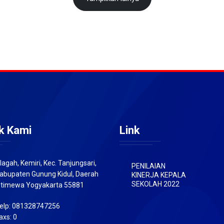
k Kami
Link
lagah, Kemiri, Kec. Tanjungsari,
PENILAIAN
abupaten Gunung Kidul, Daerah
KINERJA KEPALA
SEKOLAH 2022
stimewa Yogyakarta 55881
elp: 081328747256
axs: 0