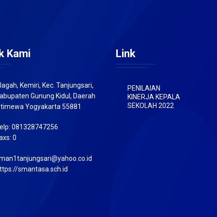
k Kami
Link
lagah, Kemiri, Kec. Tanjungsari,
PENILAIAN
abupaten Gunung Kidul, Daerah
KINERJA KEPALA
SEKOLAH 2022
stimewa Yogyakarta 55881
elp: 081328747256
axs: 0
man1tanjungsari@yahoo.co.id
ttps://smantasa.sch.id