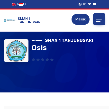
EN
ID
SMAN 1
Masuk
TANJUNGSARI
SMAN 1 TANJUNGSARI
Osis