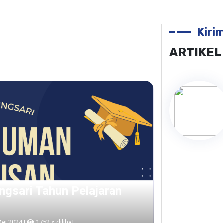
Kiri
ARTIKEL
tor |
25 Juli 2025 |
623 x dilihat