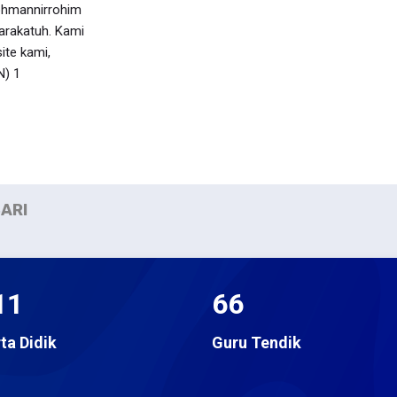
ohmannirrohim
rakatuh. Kami
ite kami,
N) 1
ARI
11
66
ta Didik
Guru Tendik