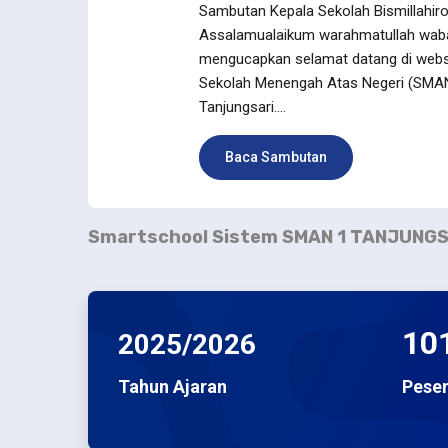
Sambutan Kepala Sekolah Bismillahir
Assalamualaikum warahmatullah waba
mengucapkan selamat datang di webs
Sekolah Menengah Atas Negeri (SMA
Tanjungsari....
Baca Sambutan
Smartschool Sistem
SMAN 1 TANJUNGS
10
2025/2026
Tahun Ajaran
Peser