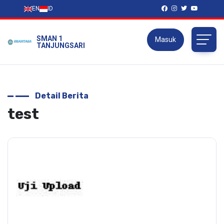
EN
ID
SMAN 1
Masuk
TANJUNGSARI
Detail Berita
test