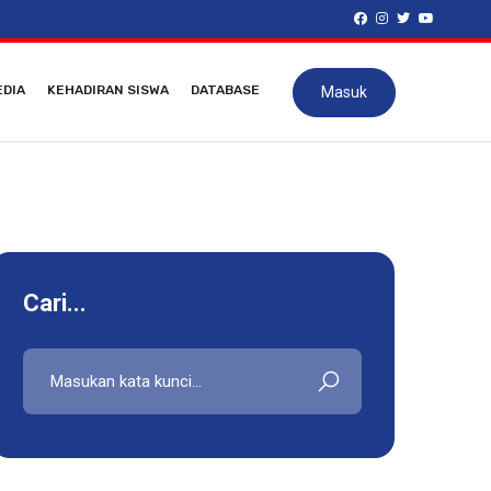
DIA
KEHADIRAN SISWA
DATABASE
Masuk
Cari...