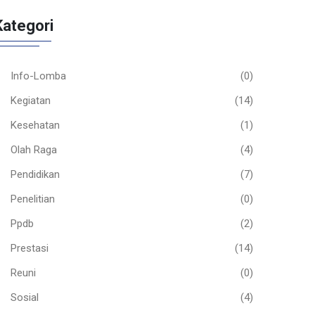
Kategori
Info-Lomba
(0)
Kegiatan
(14)
Kesehatan
(1)
Olah Raga
(4)
Pendidikan
(7)
Penelitian
(0)
Ppdb
(2)
Prestasi
(14)
Reuni
(0)
Sosial
(4)