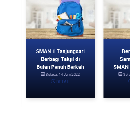
TAS
SMAN 1 Tanjungsari
Ber
Berbagi Takjil di
Sam
Bulan Penuh Berkah
SMAN 1
I
Selasa, 14 Juni 2022
Sela
DETAIL
022